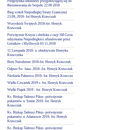
Pielgrzymka młodzieży przygotowującej się do
Bierzmowania do Serpelic 22.09.2018
Bieg wokół Niepodległej Straży Granicznej
23.09,.2018- fot Henryk Krawczuk
Wszystkich Świętych 2018-fot. Henryk
Krawczuk
Poświęcenie Krzyża i obelisku z racji 100 Lecia
odzyskania Niepodległości ufundowane przez
Leśników i Myśliwych 03.11.2018
11 Listopada 2018- w obiektywnie Henryka
Krawczuka
Boże Narodzenie 2018-fot. Henryk Krawczuk
Odpust Św. Jana- 2018- fot. Henryk Krawczuk
Niedziela Palmowa 2019- fot. Henryk Krawczu
Wielki Czwartek 2019 r- fot, Henryk Krawczuk
Wielki Piątek 2019 - fot. Henryk Krawczuk
Ks. Biskup Tadeusz Pikus -poświęcenie
pokarmów w Sutnie 2019- fot. Henryk
Krawczuk
Ks. Biskup Tadeusz Pikus -poświęcenie
pokarmów w Adamowie 2019- fot. Henryk
Krawczuk
Ks. Biskup Tadeusz Pikus -poświęcenie