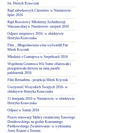
fot. Henryk Krawczuk
Rajd zabytkowych Citroenów w Niemirowie-
lipiec 2016
Rajd Rowerowy Młodzieży Archidiecezji
Warszawskiej w Niemirowie- sierpień 2016
Odpust sierpniowy 2016- w obiektywie
Henryka Krawczuka
Film _ Błogosławiona wina wyświetlił Pan
Mirek Kryczuk
Młodzież z Czartajewa w Serpelicach 2016
Wspólnota Gruntowa Wsi Sutno ofiarowała i
przygotowała drewno na zimę parafii-
październik 2016
Film Bernadetta - projekcja Mirek Kryczuk
Uoczystość Wszystkich Świętych 2016- w
obiektywie Henryka Krawczuka
11 listopada 2016 w Niemirowie- w obiektywie
Henryka Krawczuka
Odpust w Sutnie 2016
Proces renowacji Tablicy ceramicznej Xawerego
Dunikowskiego na grobie Konstantego
Pieńkowskiego Zwiastowanie- w wykonaniu
Anny Krauze z Torunia