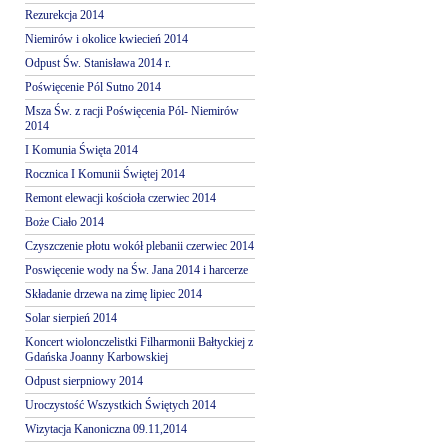
Rezurekcja 2014
Niemirów i okolice kwiecień 2014
Odpust Św. Stanisława 2014 r.
Poświęcenie Pól Sutno 2014
Msza Św. z racji Poświęcenia Pól- Niemirów
2014
I Komunia Święta 2014
Rocznica I Komunii Świętej 2014
Remont elewacji kościoła czerwiec 2014
Boże Ciało 2014
Czyszczenie płotu wokół plebanii czerwiec 2014
Poswięcenie wody na Św. Jana 2014 i harcerze
Składanie drzewa na zimę lipiec 2014
Solar sierpień 2014
Koncert wiolonczelistki Filharmonii Bałtyckiej z
Gdańska Joanny Karbowskiej
Odpust sierpniowy 2014
Uroczystość Wszystkich Świętych 2014
Wizytacja Kanoniczna 09.11,2014